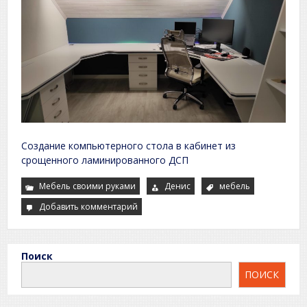
Создание компьютерного стола в кабинет из
срощенного ламинированного ДСП
Мебель своими руками
Денис
мебель
Добавить комментарий
к
Двойной
угловой
стол
в
кабинет
Поиск
своими
руками.
ПОИСК